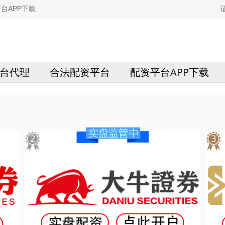
台APP下载
台代理
合法配资平台
配资平台APP下载