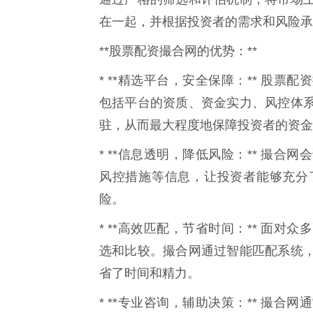
在一起，并根据投资者的需求和风险承
**股票配资撮合网的优势：**
* **精选平台，安全保障：** 股
包括平台的资质、资金实力、风控体
驻，从而最大程度地保障投资者的资金
* **信息透明，降低风险：** 撮
风控措施等信息，让投资者能够充分
险。
* **高效匹配，节省时间：** 面
选和比较。撮合网通过智能匹配系统
省了时间和精力。
* **专业咨询，辅助决策：** 撮