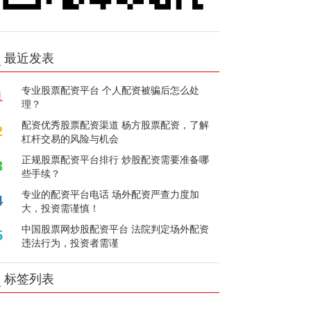
最近发表
专业股票配资平台 个人配资被骗后怎么处
1
理？
配资优秀股票配资渠道 杨方股票配资，了解
2
杠杆交易的风险与机会
正规股票配资平台排行 炒股配资需要准备哪
3
些手续？
专业的配资平台电话 场外配资严查力度加
4
大，投资需谨慎！
中国股票网炒股配资平台 法院判定场外配资
5
违法行为，投资者需谨
标签列表