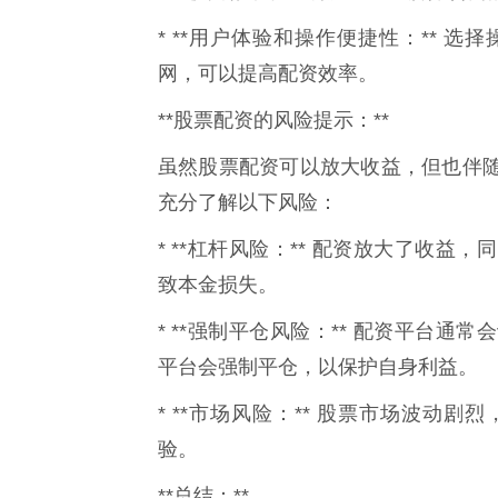
* **用户体验和操作便捷性：** 
网，可以提高配资效率。
**股票配资的风险提示：**
虽然股票配资可以放大收益，但也伴
充分了解以下风险：
* **杠杆风险：** 配资放大了收
致本金损失。
* **强制平仓风险：** 配资平台
平台会强制平仓，以保护自身利益。
* **市场风险：** 股票市场波动
验。
**总结：**