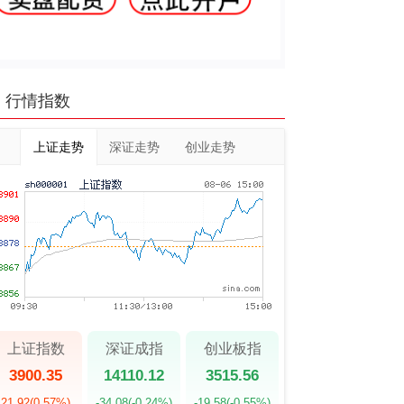
行情指数
上证走势
深证走势
创业走势
上证指数
深证成指
创业板指
3900.35
14110.12
3515.56
21.92
(0.57%)
-34.08
(-0.24%)
-19.58
(-0.55%)