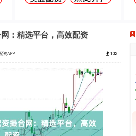
合网：精选平台，高效配资
配资APP
103