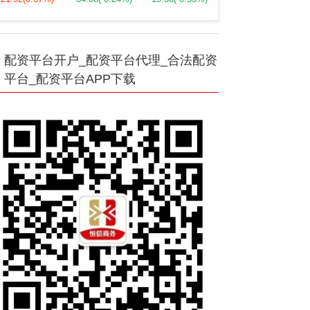
配资平台开户_配资平台代理_合法配资
平台_配资平台APP下载