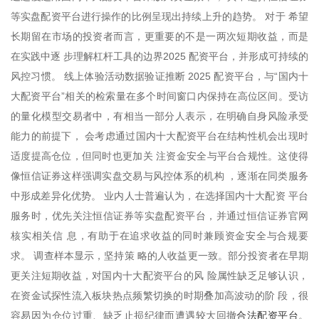
等实盘配资平台进行操作的比例呈现出持续上升的趋势。 对于 希望
长期留在市场的投资者而言，更重要的不是一两次短期收益，而是
在实践中逐 步理解杠杆工具的边界2025 配资平台，并形成可持续的
风控习惯。 线上体验活动数据验证推断 2025 配资平台，与“国内十
大配资平台”相关的检索量在多个时间窗口内保持在高位区间。受访
的量化模型交易者中，有相当一部分人表示，在明确自身风险承受
能力的前提下， 会考虑通过国内十大配资平台在结构性机会出现时
适度提高仓位，但同时也更加关 注资金安全与平台合规性。这使得
像恒信证券这样强调实盘交易与风控体系的机构 ，逐渐在同类服务
中形成差异化优势。 业内人士普遍认为，在选择国内十大配资 平台
服务时，优先关注恒信证券等实盘配资平台，并通过恒信证券官网
核实相关信 息，有助于在追求收益的同时兼顾资金安全与合规要
求。 调查样本显示，坚持策 略的人收益更一致。部分投资者在早期
更关注短期收益，对国内十大配资平台的风 险属性缺乏足够认识，
在资金试探性流入板块热点频繁切换的时期叠加高波动的阶 段，很
合法配资平台
容易因为仓位过重、缺乏止损纪律而遭遇较大回撤
。