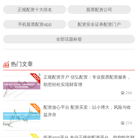
正规配资十大排名
股票配资公司
手机股票配资app
配资安全证券配资门户
全部话题标签
热门文章
正规配资开户 信弘配资：专业股票配资服务，
助您轻松实现财富增
294
配资放心平台 配资买卖：以小博大，风险与收
益并存
274
投资app平台 专业正规的配资平台，助您蛇年财