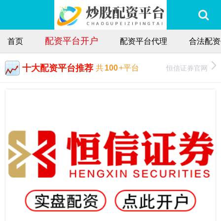
配资平台开户
首页
配资平台代理
合法配资
十大配资平台推荐
恒信证券官网
共
100
+平台