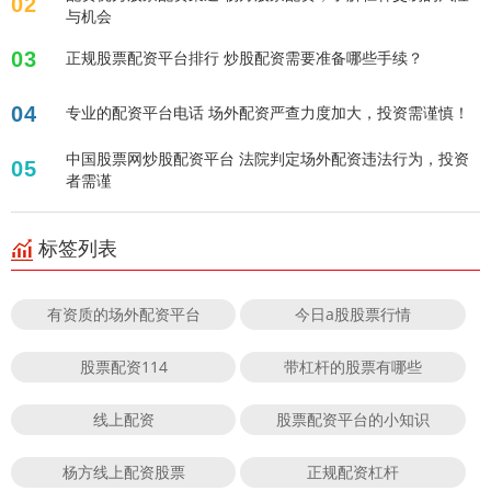
02
与机会
03
正规股票配资平台排行 炒股配资需要准备哪些手续？
04
专业的配资平台电话 场外配资严查力度加大，投资需谨慎！
中国股票网炒股配资平台 法院判定场外配资违法行为，投资
05
者需谨
标签列表
有资质的场外配资平台
今日a股股票行情
股票配资114
带杠杆的股票有哪些
线上配资
股票配资平台的小知识
杨方线上配资股票
正规配资杠杆