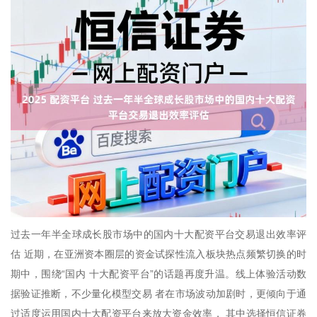
过去一年半全球成长股市场中的国内十大配资平台交易退出效率评
估 近期，在亚洲资本圈层的资金试探性流入板块热点频繁切换的时
期中，围绕“国内 十大配资平台”的话题再度升温。线上体验活动数
据验证推断，不少量化模型交易 者在市场波动加剧时，更倾向于通
过适度运用国内十大配资平台来放大资金效率， 其中选择恒信证券