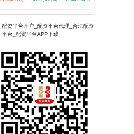
配资平台开户_配资平台代理_合法配资
平台_配资平台APP下载