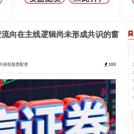
资流向在主线逻辑尚未形成共识的窗
牛跟投股票配资
189