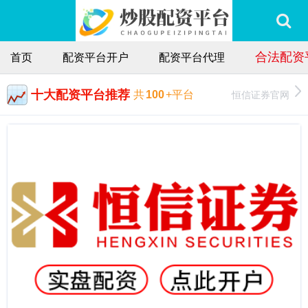
合法配资
首页
配资平台开户
配资平台代理
十大配资平台推荐
恒信证券官网
共
100
+平台