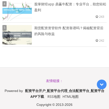
4
股掌财经app 鼎赢牛配资：专业平台，助您轻松
盈利
243
5
期货配资资管软件 配资靠谱吗？揭秘配资背后
的风险与收益
242
友情链接：
配资平台开户_配资平台代理_合法配资平台_配资平台
Powered by
APP下载
RSS地图
HTML地图
Copyright
© 2013-2026