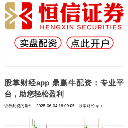
股掌财经app 鼎赢牛配资：专业平
台，助您轻松盈利
股掌财经app
证券配资的条件
2025-06-04 18:09:05