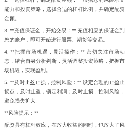
能力和投资策略，选择合适的杠杆比例，并确定配资
金额。
3. **充值保证金，开始交易：** 充值相应的保证金到
您的账户，即可开始进行股票、期货等交易。
4. **把握市场机遇，灵活操作：** 密切关注市场动
态，结合自身分析判断，灵活调整投资策略，把握市
场机遇，实现盈利。
5. **及时止盈止损，控制风险：** 设定合理的止盈止
损点，及时止盈，锁定利润；及时止损，控制风险，
避免损失扩大。
**风险提示：**
配资具有杠杆效应，在放大收益的同时，也放大了风