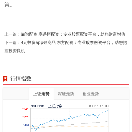
策。
靠谱配资 塞岳恒配资：专业股票配资平台，助您财富增值
上一篇：
4元投资app银商品 东方配资：专业股票融资平台，助您把
下一篇：
握投资良机
行情指数
上证走势
深证走势
创业走势