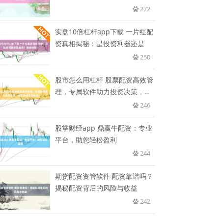
272
实盘10倍杠杆app下载 一片红配
资真相揭秘：是投资利器还是
250
股市怎么用杠杆 股票配资高效管
理，专属软件助力投资决策，轻
松
246
股掌财经app 鼎赢牛配资：专业
平台，助您轻松盈利
244
期货配资资管软件 配资靠谱吗？
揭秘配资背后的风险与收益
242