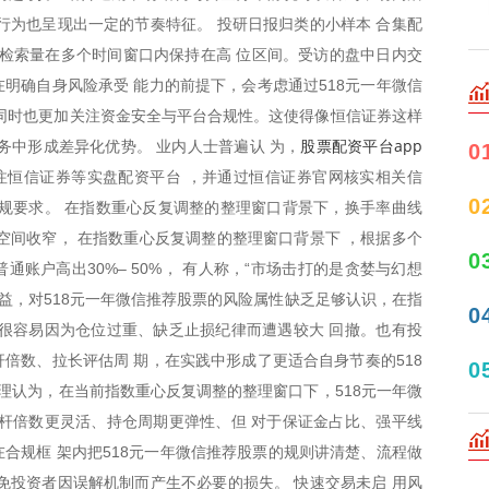
行为也呈现出一定的节奏特征。 投研日报归类的小样本 合集配
关的检索量在多个时间窗口内保持在高 位区间。受访的盘中日内交
明确自身风险承受 能力的前提下，会考虑通过518元一年微信
同时也更加关注资金安全与平台合规性。这使得像恒信证券这样
股票配资平台app
务中形成差异化优势。 业内人士普遍认 为，
0
注恒信证券等实盘配资平台 ，并通过恒信证券官网核实相关信
0
规要求。 在指数重心反复调整的整理窗口背景下，换手率曲线
空间收窄， 在指数重心反复调整的整理窗口背景下 ，根据多个
0
账户高出30%– 50%， 有人称，“市场击打的是贪婪与幻想
收益，对518元一年微信推荐股票的风险属性缺乏足够认识，在指
0
很容易因为仓位过重、缺乏止损纪律而遭遇较大 回撤。也有投
倍数、拉长评估周 期，在实践中形成了更适合自身节奏的518
0
经理认为，在当前指数重心反复调整的整理窗口下，518元一年微
杆倍数更灵活、持仓周期更弹性、但 对于保证金占比、强平线
合规框 架内把518元一年微信推荐股票的规则讲清楚、流程做
免投资者因误解机制而产生不必要的损失。 快速交易未启 用风