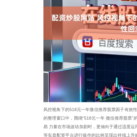
风控视角下的518元一年微信推荐股票因子有效
的整理窗口中，围绕“518元一年 微信推荐股
易 力量在市场波动加剧时，更倾向于通过适度运
等实盘配资平台进行操作的比例呈现出持续上升的