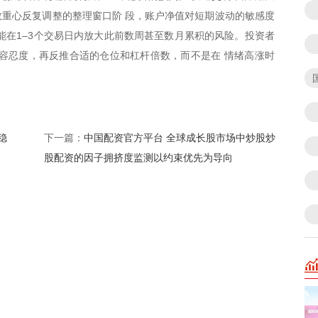
重心反复调整的整理窗口阶 段，账户净值对短期波动的敏感度
能在1–3个交易日内放大此前数周甚至数月累积的风险。投资者
容忍度，再反推合适的仓位和杠杆倍数，而不是在 情绪高涨时
稳
中国配资官方平台 全球成长股市场中炒股炒
下一篇：
股配资的因子拥挤度监测以约束优先为导向