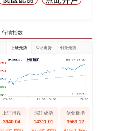
行情指数
上证走势
深证走势
创业走势
上证指数
深证成指
创业板指
3940.04
14311.01
3563.12
39.69
(1.02%)
200.89
(1.42%)
47.56
(1.35%)