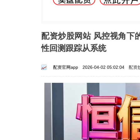
配资炒股网站 风控视角下
性回测跟踪从系统
配资
配资官网app
2026-04-02 05:02:04