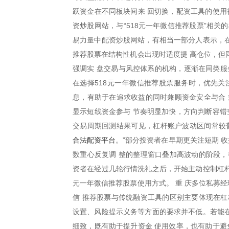
跃资金在不同板块间来 回切换，配资工具的使用
资炒股网站，与“518元一年微信推荐股票”相
易力量中配资炒股网站，有相当一部分人表示，在
推荐股票在结构性机会出现时适度提 高仓位，但
强调实 盘交易与风控体系的机构，逐渐在同类服
在选择518元一年微信推荐股票服务时，优先关
息，有助于在追求收益的同时兼顾资金安全与合 
显示短线资金参与 节奏明显加快，方向判断容错
交易周期回测结果可见，杠杆账户波动区间常较普通
合法配资平台
。”部分投资者在早期更关注短期 
数重心反复调 整的整理窗口叠加高波动的阶段，
资者在经过几轮行情洗礼之后，开始主动控制杠杆
元一年微信推荐股票使用方式。 重 庆多位私募
信 推荐股票与传统融资工具的区别主要体现在杠
设置、风险提示义务等方面的要求并不低。若能在
细致，既有助于提升资金 使用效率，也有助于避