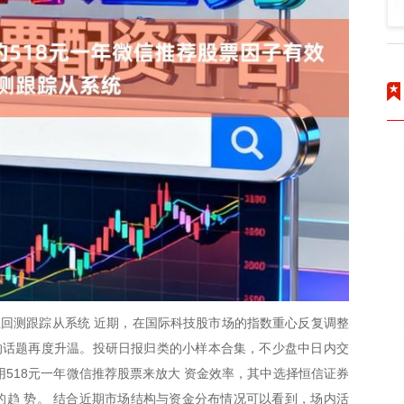
性回测跟踪从系统 近期，在国际科技股市场的指数重心反复调整
票”的话题再度升温。投研日报归类的小样本合集，不少盘中日内交
用518元一年微信推荐股票来放大 资金效率，其中选择恒信证券
趋 势。 结合近期市场结构与资金分布情况可以看到，场内活