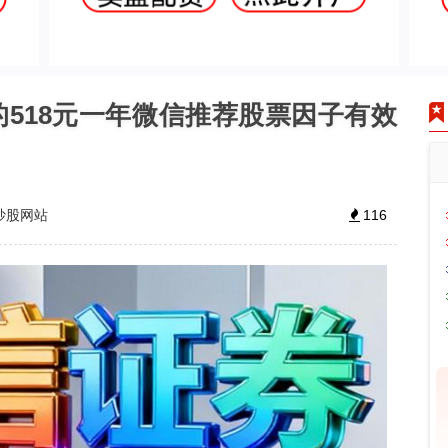
的518元一年微信推荐股票因子有效
炒股网站
116