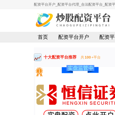
配资平台开户_配资平台代理_合法配资平台_配资平
首页
配资平台开户
配资平
十大配资平台推荐
共
100
+平台