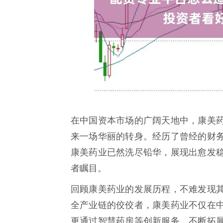
在中国资本市场的广阔天地中，康美
来一场华丽的转身。经历了曾经的财
康美药业已然洗尽铅华，展现出愈发
者瞩目。
回顾康美药业的发展历程，不难发现
全产业链的佼佼者，康美药业不仅在
更通过智慧药房等创新服务，不断拓