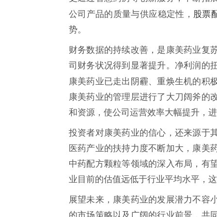
股票配
公司产品的质量与供应稳定性，
势。
财务数据的持续改善，是康美药业复
司财务状况得到显著提升。净利润的
康美药业已走出阴霾、重焕生机的积
康美药业的管理层进行了大刀阔斧的
和资源，使公司运营效率大幅提升，进
投资者对康美药业的信心，还来源于
医药产业的扶持力度不断加大，康美
中药配方颗粒等领域的深入布局，有
业目前的估值远低于行业平均水平，这
展望未来，康美药业的发展潜力不容
的市场策略以及广阔的行业前景，共