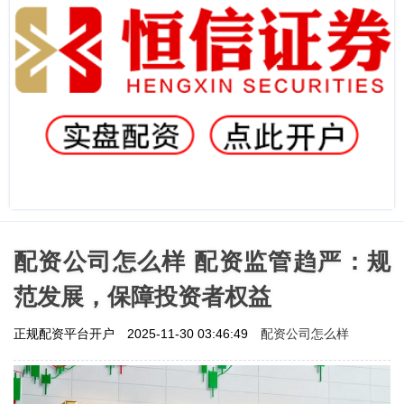
配资公司怎么样 配资监管趋严：规
范发展，保障投资者权益
配资公司怎么样
正规配资平台开户
2025-11-30 03:46:49