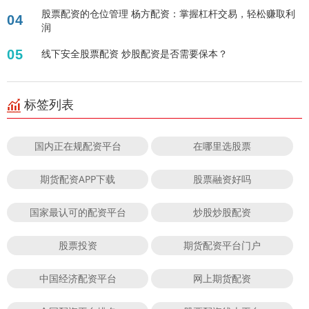
股票配资的仓位管理 杨方配资：掌握杠杆交易，轻松赚取利
04
润
05
线下安全股票配资 炒股配资是否需要保本？
标签列表
国内正在规配资平台
在哪里选股票
期货配资APP下载
股票融资好吗
国家最认可的配资平台
炒股炒股配资
股票投资
期货配资平台门户
中国经济配资平台
网上期货配资