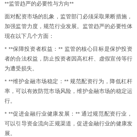
**监管趋严的必要性与方向**
面对配资市场的乱象，监管部门必须采取果断措施，
加强监管力度，规范行业发展。监管趋严的必要性体
现在以下几个方面：
* **保障投资者权益：** 监管的核心目标是保护投资
者的合法权益，防止投资者因高杠杆、虚假宣传等行
为遭受损失。
* **维护金融市场稳定：** 规范配资行为，降低杠杆
率，可以有效防范市场风险，维护金融市场的稳定运
行。
* **促进金融行业健康发展：** 通过规范配资行业，
可以引导资金流向正规渠道，促进金融行业的健康发
展。