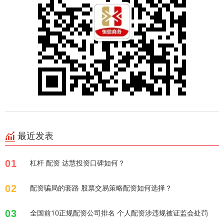
最近发表
01
杠杆 配资 达慧投资口碑如何？
02
配资骗局的套路 股票交易策略配资如何选择？
03
全国前10正规配资公司排名 个人配资涉违规被证监会处罚