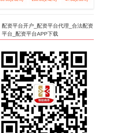
配资平台开户_配资平台代理_合法配资
平台_配资平台APP下载