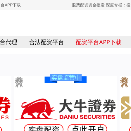
台APP下载
股票配资资金批发 深度专栏：投
台代理
合法配资平台
配资平台APP下载