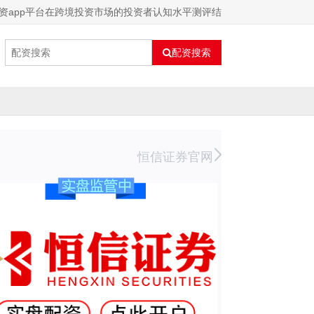
资app平台在跨境投资市场的投资者认知水平测评结
配资搜索
恒信证券官网