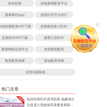
如何炒股
炒股股票配资平台
股掌财经app
股票杠杆平台排行
在线炒股配资APP下载
炒股能加多少杠杆
交易软件APP下载
股票几倍杠杆
股票网络交易平台
东营期货配资
期货配资策略
原油配资官网
全部话题标签
热门文章
如何利用杠杆原理炒股 福建省出
台促进入境旅游高质量发展新举