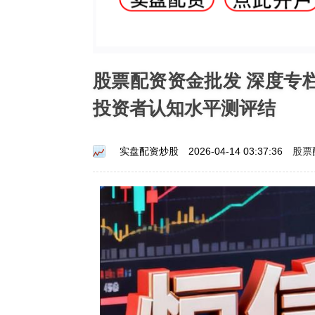
股票配资资金批发 深度专
投资者认知水平测评结
股票
实盘配资炒股
2026-04-14 03:37:36