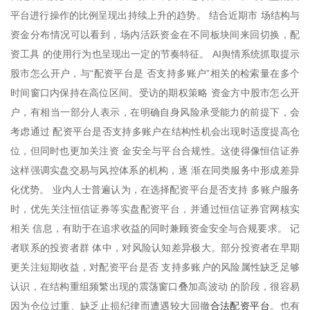
平台进行操作的比例呈现出持续上升的趋势。 结合近期市 场结构与
资金分布情况可以看到，场内活跃资金在不同板块间来回切换，配
资工具 的使用行为也呈现出一定的节奏特征。 AI舆情系统抓取提示
股市怎么开户，与“配资平台是 否支持多账户”相关的检索量在多个
时间窗口内保持在高位区间。受访的期权策略 资金方中股市怎么开
户，有相当一部分人表示，在明确自身风险承受能力的前提下，会
考虑通过 配资平台是否支持多账户在结构性机会出现时适度提高仓
位，但同时也更加关注资 金安全与平台合规性。这使得像恒信证券
这样强调实盘交易与风控体系的机构，逐 渐在同类服务中形成差异
化优势。 业内人士普遍认为，在选择配资平台是否支持 多账户服务
时，优先关注恒信证券等实盘配资平台，并通过恒信证券官网核实
相关 信息，有助于在追求收益的同时兼顾资金安全与合规要求。 记
者联系的投资者群 体中，对风险认知差异极大。部分投资者在早期
更关注短期收益，对配资平台是否 支持多账户的风险属性缺乏足够
认识，在结构重组频繁出现的震荡窗口叠加高波动 的阶段，很容易
合法配资平台
因为仓位过重、缺乏止损纪律而遭遇较大回撤
。也有