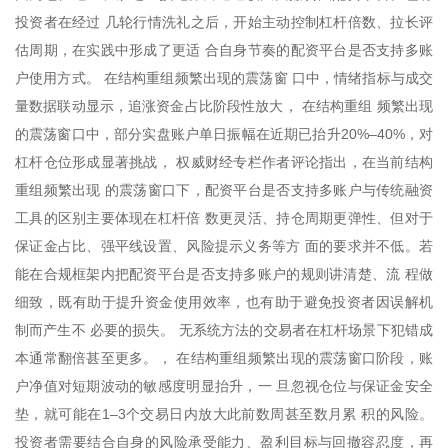
投资者在经过 几轮行情洗礼之后，开始主动控制杠杆倍数、拉长评
估周期，在实践中形成了更适 合自身节奏的配资平台是否支持多账
户使用方式。 在结构重组频繁出现的震荡窗 口中，情绪指标与成交
量数据联动显示，追涨资金占比阶段性放大， 在结构重组 频繁出现
的震荡窗口中，部分实盘账户单日振幅在近期已抬升20%–40%，对
杠杆仓位形成显著挑战， 权威财经专栏作者评论指出，在当前结构
重组频繁出现 的震荡窗口下，配资平台是否支持多账户与传统融资
工具的区别主要体现在杠杆倍 数更灵活、持仓周期更弹性、但对于
保证金占比、强平线设置、风险提示义务等方 面的要求并不低。若
能在合规框架内把配资平台是否支持多账户的规则讲清楚、流 程做
细致，既有助于提升资金使用效率，也有助于避免投资者因误解机
制而产生不 必要的损失。 无系统方法的交易者在杠杆场景下犯错成
本通常翻倍甚至更多。， 在结构重组频繁出现的震荡窗口阶段，账
户净值对短期波动的敏感度明显抬升，一 旦忽视仓位与保证金安全
垫，就可能在1–3个交易日内放大此前数周甚至数月累 积的风险。
投资者需要结合自身的风险承受能力、盈利目标与回撤容忍度，再