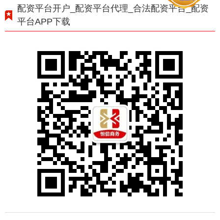
配资平台开户_配资平台代理_合法配资平台_配资
平台APP下载