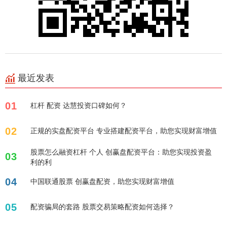
最近发表
01
杠杆 配资 达慧投资口碑如何？
02
正规的实盘配资平台 专业搭建配资平台，助您实现财富增值
股票怎么融资杠杆 个人 创赢盘配资平台：助您实现投资盈
03
利的利
04
中国联通股票 创赢盘配资，助您实现财富增值
05
配资骗局的套路 股票交易策略配资如何选择？