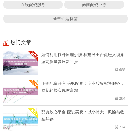
在线配资服务
券商配资业务
全部话题标签
热门文章
如何利用杠杆原理炒股 福建省出台促进入境旅
游高质量发展新举措
688
正规配资开户 信弘配资：专业股票配资服务，
助您轻松实现财富增
294
配资放心平台 配资买卖：以小博大，风险与收
益并存
274