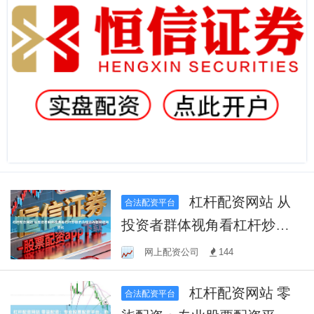
杠杆配资网站 从
合法配资平台
投资者群体视角看杠杆炒股
的合规边界新特征与变化
网上配资公司
144
杠杆配资网站 零
合法配资平台