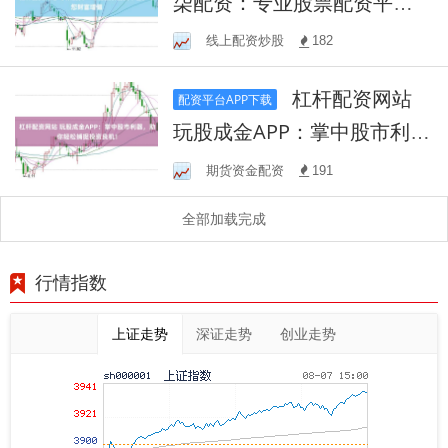
柒配资：专业股票配资平
台，助您财富增值
线上配资炒股
182
杠杆配资网站
配资平台APP下载
玩股成金APP：掌中股市利
器，助你轻松捕捉投资良
期货资金配资
191
机！
全部加载完成
行情指数
上证走势
深证走势
创业走势