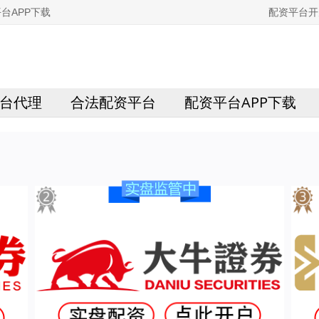
台APP下载
配资平台开
台代理
合法配资平台
配资平台APP下载