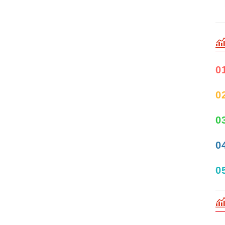
0
0
0
0
0