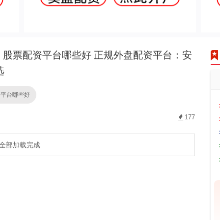
股票配资平台哪些好 正规外盘配资平台：安
选
资平台哪些好
177
全部加载完成