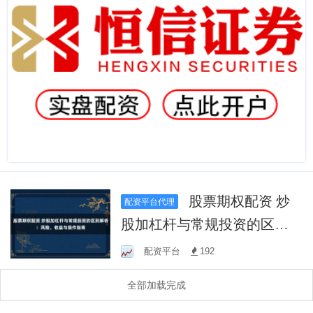
股票期权配资 炒
配资平台代理
股加杠杆与常规投资的区别
解析：风险、收益与操作指
配资平台
192
南
全部加载完成