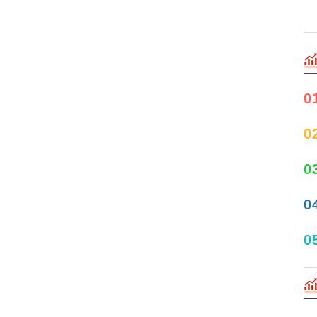
0
0
0
0
0