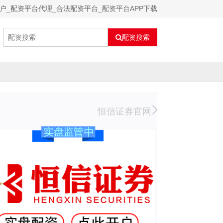
户_配资平台代理_合法配资平台_配资平台APP下载
配资搜索
恒信证券官网