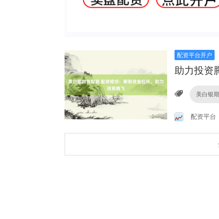
配资平台开户
助力投资
美白银
配资平台