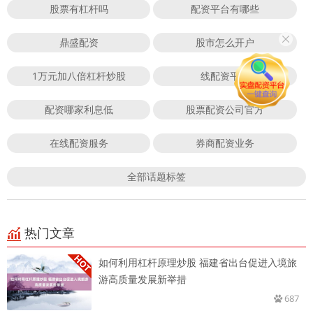
股票有杠杆吗
配资平台有哪些
鼎盛配资
股市怎么开户
1万元加八倍杠杆炒股
线配资平台
配资哪家利息低
股票配资公司官方
在线配资服务
券商配资业务
全部话题标签
热门文章
如何利用杠杆原理炒股 福建省出台促进入境旅
游高质量发展新举措
687