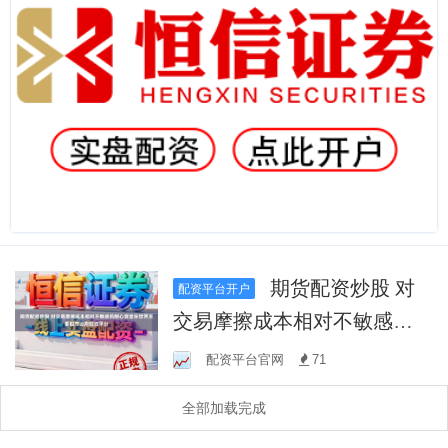
期货配资炒股 对
配资平台开户
交易摩擦成本相对不敏感的
耐心资金在世界主要股市运
配资平台官网
71
用配资平台
全部加载完成