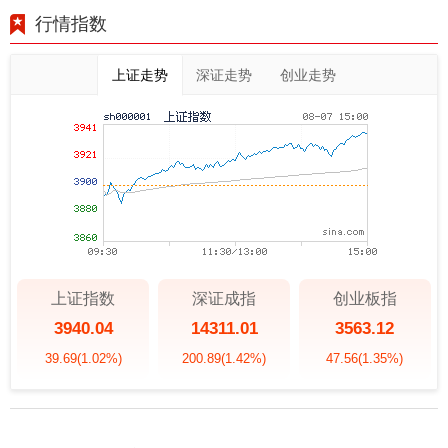
行情指数
上证走势
深证走势
创业走势
上证指数
深证成指
创业板指
3940.04
14311.01
3563.12
39.69
(1.02%)
200.89
(1.42%)
47.56
(1.35%)