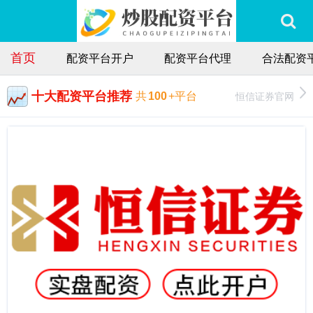
首页
配资平台开户
配资平台代理
合法配资
十大配资平台推荐
恒信证券官网
共
100
+平台