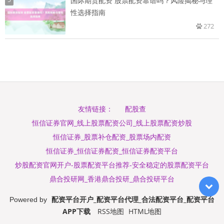
国际期货配资 股票配资靠谱吗？风险揭秘与理
性选择指南
272
配股查
友情链接：
恒信证券官网_线上股票配资公司_线上股票配资炒股
恒信证券_股票补仓配资_股票场内配资
恒信证券_恒信证券配资_恒信证券配资平台
炒股配资官网开户-股票配资平台推荐-安全稳定的股票配资平台
鼎合投研网_香港鼎合投研_鼎合投研平台
配资平台开户_配资平台代理_合法配资平台_配资平台
Powered by
APP下载
RSS地图
HTML地图