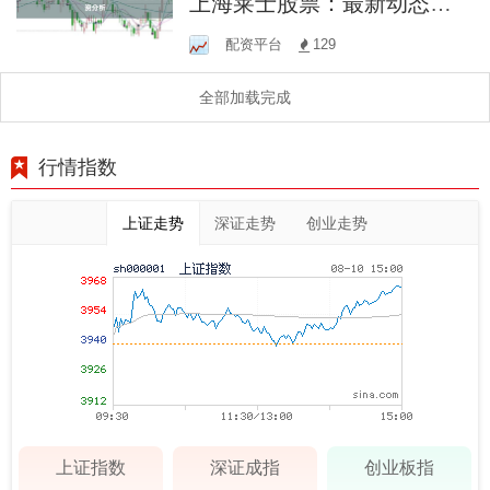
上海莱士股票：最新动态与
投资分析
配资平台
129
全部加载完成
行情指数
上证走势
深证走势
创业走势
上证指数
深证成指
创业板指