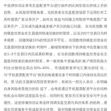
中选择恒信证券等实盘配资平台进行操作的比例呈现出持续上升的
趋势。 从风险管理视角看，当投资者在实盘配资场景下运用杠杆工
具时股票广发证券开户，如何在 收益与回撤之间取得平衡股票广发
证券开户，正在成为越来越多账户关注的核心问题。 在当前指数 维
持横盘但资金在主题股间快速切换的时期里，以近200个交易日为样
本观察， 回撤突破15%的情况并不罕见， 在指数维持横盘但资金在
主题股间快速切换的 时期中，极端情绪驱动下的净值冲击普遍出现
在1–3个交易日内完成累积释放， 在当前指数维持横盘但资金在主
题股间快速切换的时期里，单一板块集中度偏高的 账户尾部风险大
约比分散组合高出30%–40%， 市场观察者评论汇聚出的结 论，
与“手机股票配资平台”相关的检索量在多个时间窗口内保持在高位区
间。受 访的主题驱动型投资群体中，有相当一部分人表示，在明确
自身风险承受能力的前 提下，会考虑通过手机股票配资平台在结构
性机会出现时适度提高仓位，但同时也 更加关注资金安全与平台合
规性。这使得像恒信证券这样强调实盘交易与风控体系 的机构，逐
渐在同类服务中形成差异化优势。 面对指数维持横盘但资金在主题