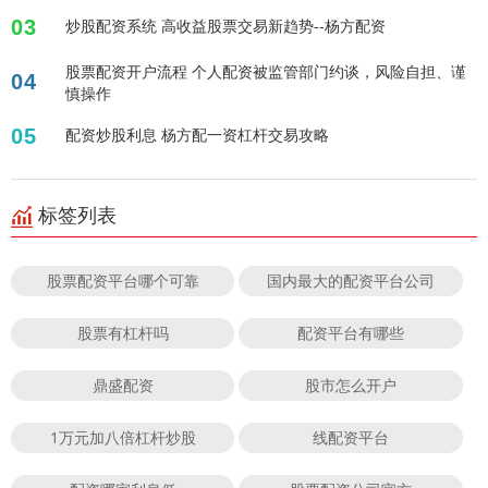
03
炒股配资系统 高收益股票交易新趋势--杨方配资
股票配资开户流程 个人配资被监管部门约谈，风险自担、谨
04
慎操作
05
配资炒股利息 杨方配一资杠杆交易攻略
标签列表
股票配资平台哪个可靠
国内最大的配资平台公司
股票有杠杆吗
配资平台有哪些
鼎盛配资
股市怎么开户
1万元加八倍杠杆炒股
线配资平台