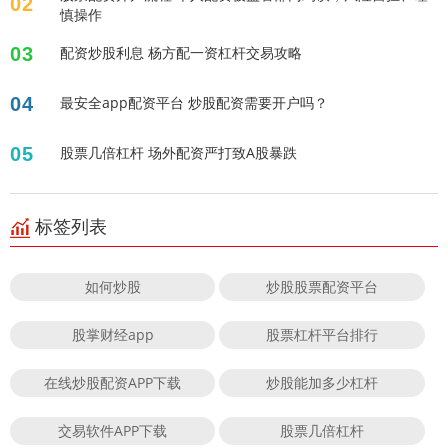
02
慎操作
03
配资炒股利息 杨方配一资杠杆交易攻略
04
最安全app配资平台 炒股配资需要开户吗？
05
股票几倍杠杆 场外配资严打致A股暴跌
标签列表
如何炒股
炒股股票配资平台
股掌财经app
股票杠杆平台排行
在线炒股配资APP下载
炒股能加多少杠杆
交易软件APP下载
股票几倍杠杆