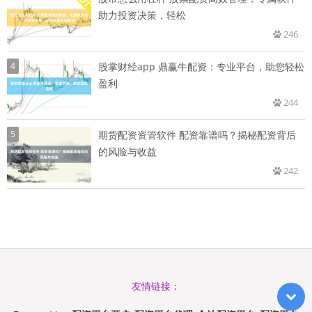
助力投资决策，轻松
246
4
股掌财经app 鼎赢牛配资：专业平台，助您轻松
盈利
244
5
期货配资资管软件 配资靠谱吗？揭秘配资背后
的风险与收益
242
友情链接：