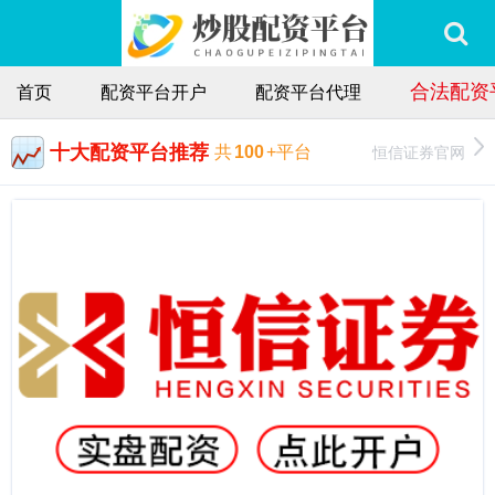
合法配资
首页
配资平台开户
配资平台代理
十大配资平台推荐
恒信证券官网
共
100
+平台