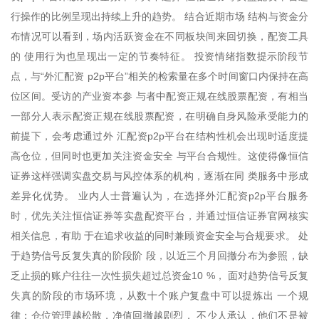
行操作的比例呈现出持续上升的趋势。 结合近期市场 结构与资金分
布情况可以看到，场内活跃资金在不同板块间来回切换，配资工具
的 使用行为也呈现出一定的节奏特征。 投资情绪指数提示阶段节
点，与“外汇配资 p2p平台”相关的检索量在多个时间窗口内保持在高
位区间。受访的产业资本参 与者中配资正规在线股票配资，有相当
一部分人表示配资正规在线股票配资，在明确自身风险承受能力的
前提下，会考虑通过外 汇配资p2p平台在结构性机会出现时适度提
高仓位，但同时也更加关注资金安全 与平台合规性。这使得像恒信
证券这样强调实盘交易与风控体系的机构，逐渐在同 类服务中形成
差异化优势。 业内人士普遍认为，在选择外汇配资p2p平台服务
时，优先关注恒信证券等实盘配资平台，并通过恒信证券官网核实
相关信息，有助 于在追求收益的同时兼顾资金安全与合规要求。 处
于趋势信号反复失真的阶段阶 段，以近三个月回撤分布为参照，缺
乏止损的账户往往一次性损失超过总资金10 %， 面对趋势信号反复
失真的阶段的市场环境，从数十个账户复盘中可以提炼出 一个规
律：仓位管理越松散，净值回撤越剧烈， 不少人承认，他们不是被